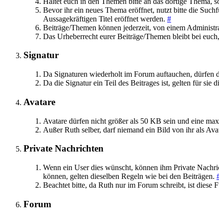
Haltet euch in den Themen bitte an das dortige Thema, sol
Bevor ihr ein neues Thema eröffnet, nutzt bitte die Such
Aussagekräftigen Titel eröffnet werden.
#
Beiträge/Themen können jederzeit, von einem Administra
Das Urheberrecht eurer Beiträge/Themen bleibt bei euch,
Signatur
Da Signaturen wiederholt im Forum auftauchen, dürfen die
Da die Signatur ein Teil des Beitrages ist, gelten für sie
Avatare
Avatare dürfen nicht größer als 50 KB sein und eine ma
Außer Ruth selber, darf niemand ein Bild von ihr als Av
Private Nachrichten
Wenn ein User dies wünscht, können ihm Private Nachri
können, gelten dieselben Regeln wie bei den Beiträgen.
Beachtet bitte, da Ruth nur im Forum schreibt, ist diese F
Forum