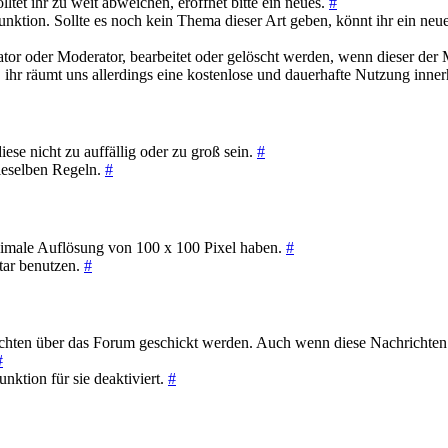
ltet ihr zu weit abweichen, eröffnet bitte ein neues.
#
funktion. Sollte es noch kein Thema dieser Art geben, könnt ihr ein neu
tor oder Moderator, bearbeitet oder gelöscht werden, wenn dieser der 
 ihr räumt uns allerdings eine kostenlose und dauerhafte Nutzung inne
se nicht zu auffällig oder zu groß sein.
#
 dieselben Regeln.
#
ximale Auflösung von 100 x 100 Pixel haben.
#
atar benutzen.
#
chten über das Forum geschickt werden. Auch wenn diese Nachrichten 
#
unktion für sie deaktiviert.
#