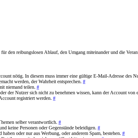
r den reibungslosen Ablauf, den Umgang miteinander und die Verantwo
count nötig. In diesem muss immer eine gültige E-Mail-Adresse des Nutz
gemacht werden, der Wahrheit entsprechen.
#
mit niemand teilen.
#
oder der Nutzer sich nicht zu benehmen wissen, kann der Account von e
 Account registriert werden.
#
/Themen selber verantwortlich.
#
 und keine Personen oder Gegenstände beleidigen.
#
nd haben oder nur aus Werbung, oder anderem Spam, bestehen.
#