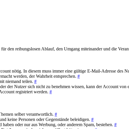
r den reibungslosen Ablauf, den Umgang miteinander und die Verantwo
count nötig. In diesem muss immer eine gültige E-Mail-Adresse des Nutz
gemacht werden, der Wahrheit entsprechen.
#
mit niemand teilen.
#
oder der Nutzer sich nicht zu benehmen wissen, kann der Account von e
 Account registriert werden.
#
/Themen selber verantwortlich.
#
 und keine Personen oder Gegenstände beleidigen.
#
nd haben oder nur aus Werbung, oder anderem Spam, bestehen.
#