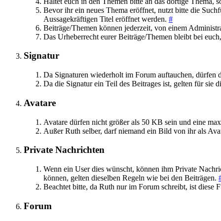
Haltet euch in den Themen bitte an das dortige Thema, sol
Bevor ihr ein neues Thema eröffnet, nutzt bitte die Such
Aussagekräftigen Titel eröffnet werden.
#
Beiträge/Themen können jederzeit, von einem Administra
Das Urheberrecht eurer Beiträge/Themen bleibt bei euch,
Signatur
Da Signaturen wiederholt im Forum auftauchen, dürfen die
Da die Signatur ein Teil des Beitrages ist, gelten für sie
Avatare
Avatare dürfen nicht größer als 50 KB sein und eine ma
Außer Ruth selber, darf niemand ein Bild von ihr als Av
Private Nachrichten
Wenn ein User dies wünscht, können ihm Private Nachri
können, gelten dieselben Regeln wie bei den Beiträgen.
Beachtet bitte, da Ruth nur im Forum schreibt, ist diese F
Forum