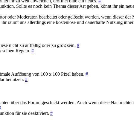
ltet ihr zu weit abweichen, eröffnet bitte ein neues.
#
funktion. Sollte es noch kein Thema dieser Art geben, könnt ihr ein neu
tor oder Moderator, bearbeitet oder gelöscht werden, wenn dieser der 
 ihr räumt uns allerdings eine kostenlose und dauerhafte Nutzung inne
se nicht zu auffällig oder zu groß sein.
#
 dieselben Regeln.
#
ximale Auflösung von 100 x 100 Pixel haben.
#
atar benutzen.
#
chten über das Forum geschickt werden. Auch wenn diese Nachrichten 
#
unktion für sie deaktiviert.
#