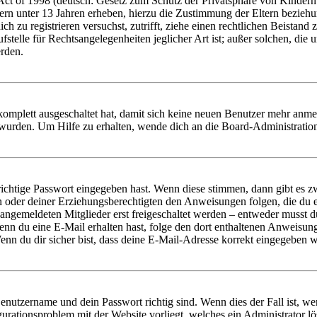
t of 1998 (deutsch: Gesetz zum Schutz der Privatsphäre von Kindern i
ern unter 13 Jahren erheben, hierzu die Zustimmung der Eltern bezieh
dich zu registrieren versuchst, zutrifft, ziehe einen rechtlichen Beista
stelle für Rechtsangelegenheiten jeglicher Art ist; außer solchen, die
erden.
 komplett ausgeschaltet hat, damit sich keine neuen Benutzer mehr anm
 wurden. Um Hilfe zu erhalten, wende dich an die Board-Administratio
richtige Passwort eingegeben hast. Wenn diese stimmen, dann gibt es
ern oder deiner Erziehungsberechtigten den Anweisungen folgen, die du e
 angemeldeten Mitglieder erst freigeschaltet werden – entweder musst du
. Wenn du eine E-Mail erhalten hast, folge den dort enthaltenen Anweis
nn du dir sicher bist, dass deine E-Mail-Adresse korrekt eingegeben w
Benutzername und dein Passwort richtig sind. Wenn dies der Fall ist, w
igurationsproblem mit der Website vorliegt, welches ein Administrator l