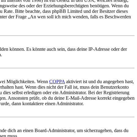
m Internet von 1998) ist ein Gesetz in den USA, welches festlegt,
ungsweise des oder der Erziehungsberechtigten benötigen. Wenn du
nd zu Rate. Bitte beachte, dass phpBB Limited und der Besitzer dieses
 unter der Frage „An wen soll ich mich wenden, falls es Beschwerden
elden können. Es könnte auch sein, dass deine IP-Adresse oder der
n.
 zwei Möglichkeiten. Wenn
COPPA
aktiviert ist und du angegeben hast,
rhalten hast. Wenn dies nicht der Fall ist, muss dein Benutzerkonto
 dies selbst erledigen oder ein Administrator. Bei der Registrierung
ungen. Ansonsten prüfe, ob du deine E-Mail-Adresse korrekt eingegeben
urde, dann kontaktiere einen Administrator.
ende dich an einen Board-Administrator, um sicherzugehen, dass du
ösen muss.