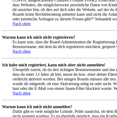
COPPA, ausgeschrieben Children’s Online Privacy Protection Ac
dass Websites, die möglicherweise persönliche Daten von Kind
dir unsicher bist, ob dies auf dich oder die Website, auf der du 
Boards keine Rechtsberatung anbieten kann und nicht die Anlauf
oder juristische Anfragen zu diesem Forum gibt?“ behandelt w
Nach oben
Warum kann ich mich nicht registrieren?
Es kann sein, dass die Board-Administration die Registrierung
Benutzername, mit dem du dich registrieren möchtest, gesperrt
Nach oben
Ich habe mich registriert, kann mich aber nicht anmelden!
Überprüfe zuerst, ob du den richtigen Benutzernamen und das 
dass du unter 13 Jahre alt bist, musst du bzw. einer deiner Elt
vielleicht aktiviert werden. Bei einigen Boards müssen alle neu
wurde dir mitgeteilt, ob eine Aktivierung nötig ist oder nicht
hast oder die E-Mail von einem Spam-Filter blockiert wurde. We
Nach oben
Warum kann ich mich nicht anmelden?
Dafür gibt es viele mögliche Gründe. Prüfe zunächst, ob dein 
nicht gesperrt wurdest. Es ist ebenfalls möglich, dass ein Konf