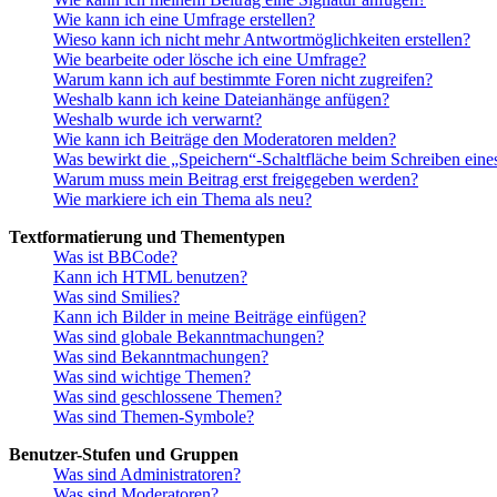
Wie kann ich eine Umfrage erstellen?
Wieso kann ich nicht mehr Antwortmöglichkeiten erstellen?
Wie bearbeite oder lösche ich eine Umfrage?
Warum kann ich auf bestimmte Foren nicht zugreifen?
Weshalb kann ich keine Dateianhänge anfügen?
Weshalb wurde ich verwarnt?
Wie kann ich Beiträge den Moderatoren melden?
Was bewirkt die „Speichern“-Schaltfläche beim Schreiben eine
Warum muss mein Beitrag erst freigegeben werden?
Wie markiere ich ein Thema als neu?
Textformatierung und Thementypen
Was ist BBCode?
Kann ich HTML benutzen?
Was sind Smilies?
Kann ich Bilder in meine Beiträge einfügen?
Was sind globale Bekanntmachungen?
Was sind Bekanntmachungen?
Was sind wichtige Themen?
Was sind geschlossene Themen?
Was sind Themen-Symbole?
Benutzer-Stufen und Gruppen
Was sind Administratoren?
Was sind Moderatoren?