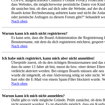
COPPA, ausgeschrieben Children’s Online Privacy Protection Ac
dass Websites, die möglicherweise persönliche Daten von Kind
dir unsicher bist, ob dies auf dich oder die Website, auf der du 
Boards keine Rechtsberatung anbieten kann und nicht die Anlauf
oder juristische Anfragen zu diesem Forum gibt?“ behandelt w
Nach oben
Warum kann ich mich nicht registrieren?
Es kann sein, dass die Board-Administration die Registrierung
Benutzername, mit dem du dich registrieren möchtest, gesperrt
Nach oben
Ich habe mich registriert, kann mich aber nicht anmelden!
Überprüfe zuerst, ob du den richtigen Benutzernamen und das 
dass du unter 13 Jahre alt bist, musst du bzw. einer deiner Elt
vielleicht aktiviert werden. Bei einigen Boards müssen alle neu
wurde dir mitgeteilt, ob eine Aktivierung nötig ist oder nicht
hast oder die E-Mail von einem Spam-Filter blockiert wurde. We
Nach oben
Warum kann ich mich nicht anmelden?
Dafür gibt es viele mögliche Gründe. Prüfe zunächst, ob dein 
nicht gesperrt wurdest. Es ist ebenfalls möglich, dass ein Konf