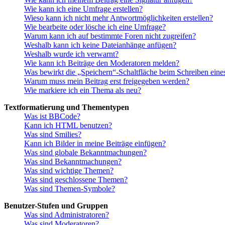
Wie kann ich eine Umfrage erstellen?
Wieso kann ich nicht mehr Antwortmöglichkeiten erstellen?
Wie bearbeite oder lösche ich eine Umfrage?
Warum kann ich auf bestimmte Foren nicht zugreifen?
Weshalb kann ich keine Dateianhänge anfügen?
Weshalb wurde ich verwarnt?
Wie kann ich Beiträge den Moderatoren melden?
Was bewirkt die „Speichern“-Schaltfläche beim Schreiben eine
Warum muss mein Beitrag erst freigegeben werden?
Wie markiere ich ein Thema als neu?
Textformatierung und Thementypen
Was ist BBCode?
Kann ich HTML benutzen?
Was sind Smilies?
Kann ich Bilder in meine Beiträge einfügen?
Was sind globale Bekanntmachungen?
Was sind Bekanntmachungen?
Was sind wichtige Themen?
Was sind geschlossene Themen?
Was sind Themen-Symbole?
Benutzer-Stufen und Gruppen
Was sind Administratoren?
Was sind Moderatoren?