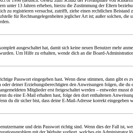
t of 1998 (deutsch: Gesetz zum Schutz der Privatsphäre von Kindern i
ern unter 13 Jahren erheben, hierzu die Zustimmung der Eltern bezieh
dich zu registrieren versuchst, zutrifft, ziehe einen rechtlichen Beista
stelle für Rechtsangelegenheiten jeglicher Art ist; außer solchen, die
erden.
 komplett ausgeschaltet hat, damit sich keine neuen Benutzer mehr anm
 wurden. Um Hilfe zu erhalten, wende dich an die Board-Administratio
richtige Passwort eingegeben hast. Wenn diese stimmen, dann gibt es
ern oder deiner Erziehungsberechtigten den Anweisungen folgen, die du e
 angemeldeten Mitglieder erst freigeschaltet werden – entweder musst du
. Wenn du eine E-Mail erhalten hast, folge den dort enthaltenen Anweis
nn du dir sicher bist, dass deine E-Mail-Adresse korrekt eingegeben w
Benutzername und dein Passwort richtig sind. Wenn dies der Fall ist, w
igurationsproblem mit der Website vorliegt, welches ein Administrator l