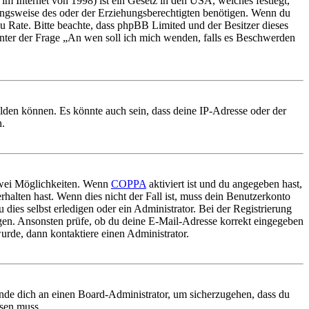
m Internet von 1998) ist ein Gesetz in den USA, welches festlegt,
ungsweise des oder der Erziehungsberechtigten benötigen. Wenn du
nd zu Rate. Bitte beachte, dass phpBB Limited und der Besitzer dieses
 unter der Frage „An wen soll ich mich wenden, falls es Beschwerden
elden können. Es könnte auch sein, dass deine IP-Adresse oder der
n.
 zwei Möglichkeiten. Wenn
COPPA
aktiviert ist und du angegeben hast,
rhalten hast. Wenn dies nicht der Fall ist, muss dein Benutzerkonto
 dies selbst erledigen oder ein Administrator. Bei der Registrierung
ungen. Ansonsten prüfe, ob du deine E-Mail-Adresse korrekt eingegeben
urde, dann kontaktiere einen Administrator.
ende dich an einen Board-Administrator, um sicherzugehen, dass du
ösen muss.