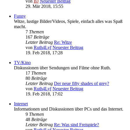
von
BJ
Neuester Beitrag
29. Mär 2018, 15:55
Funny
Witze, lustige Bilder/Videos, Spiele, einfach alles was Spaß
macht.
7
Themen
167
Beiträge
Letzter Beitrag
Re: Witze
von
Ruth4Lyf
Neuester Beitrag
19. Feb 2018, 17:28
TV/Kino
Diskussionen über Sendungen und Filme ohne Ruth.
17
Themen
80
Beiträge
Letzter Beitrag
Der neue fifty shades of grey?
von
Ruth4Lyf
Neuester Beitrag
19. Feb 2018, 17:02
Internet
Informationen und Diskussionen über PCs und das Internet.
9
Themen
48
Beiträge
Letzter Beitrag
Re: Was sind Freispiele?
von
Ruth4Lyf
Neuester Beitrag