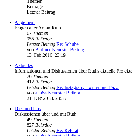
Themen
Beiträge
Letzter Beitrag
Allgemein
Fragen aller Art an Ruth.
67
Themen
955
Beiträge
Letzter Beitrag
Re: Schuhe
von
Bärliner
Neuester Beitrag
13. Feb 2016, 23:19
Aktuelles
Informationen und Diskussionen über Ruths aktuelle Projekte.
76
Themen
412
Beiträge
Letzter Beitrag
Re: Instagram, Twitter und Fa…
von
ana64
Neuester Beitrag
21. Dez 2018, 23:35
Dies und Das
Diskussionen über und mit Ruth.
49
Themen
827
Beiträge
Letzter Beitrag
Re: Referat
von
ana64
Neuester Beitrag