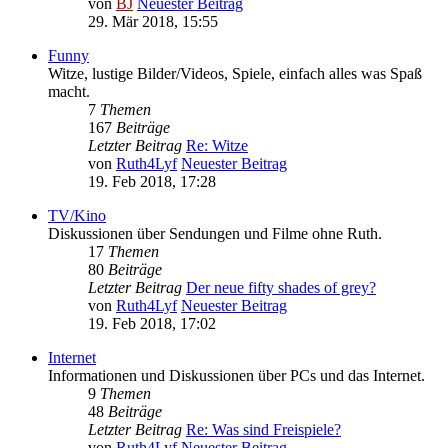
von
BJ
Neuester Beitrag
29. Mär 2018, 15:55
Funny
Witze, lustige Bilder/Videos, Spiele, einfach alles was Spaß
macht.
7
Themen
167
Beiträge
Letzter Beitrag
Re: Witze
von
Ruth4Lyf
Neuester Beitrag
19. Feb 2018, 17:28
TV/Kino
Diskussionen über Sendungen und Filme ohne Ruth.
17
Themen
80
Beiträge
Letzter Beitrag
Der neue fifty shades of grey?
von
Ruth4Lyf
Neuester Beitrag
19. Feb 2018, 17:02
Internet
Informationen und Diskussionen über PCs und das Internet.
9
Themen
48
Beiträge
Letzter Beitrag
Re: Was sind Freispiele?
von
Ruth4Lyf
Neuester Beitrag