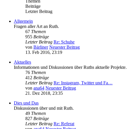
Themen
Beiträge
Letzter Beitrag
Allgemein
Fragen aller Art an Ruth.
67
Themen
955
Beiträge
Letzter Beitrag
Re: Schuhe
von
Bärliner
Neuester Beitrag
13. Feb 2016, 23:19
Aktuelles
Informationen und Diskussionen über Ruths aktuelle Projekte.
76
Themen
412
Beiträge
Letzter Beitrag
Re: Instagram, Twitter und Fa…
von
ana64
Neuester Beitrag
21. Dez 2018, 23:35
Dies und Das
Diskussionen über und mit Ruth.
49
Themen
827
Beiträge
Letzter Beitrag
Re: Referat
von
ana64
Neuester Beitrag