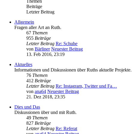
Themen
Beiträge
Letzter Beitrag
Allgemein
Fragen aller Art an Ruth.
67
Themen
955
Beiträge
Letzter Beitrag
Re: Schuhe
von
Bärliner
Neuester Beitrag
13. Feb 2016, 23:19
Aktuelles
Informationen und Diskussionen über Ruths aktuelle Projekte.
76
Themen
412
Beiträge
Letzter Beitrag
Re: Instagram, Twitter und Fa…
von
ana64
Neuester Beitrag
21. Dez 2018, 23:35
Dies und Das
Diskussionen über und mit Ruth.
49
Themen
827
Beiträge
Letzter Beitrag
Re: Referat
von
ana64
Neuester Beitrag