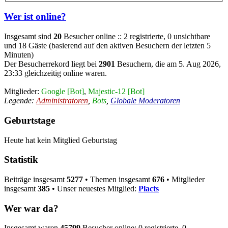
Wer ist online?
Insgesamt sind
20
Besucher online :: 2 registrierte, 0 unsichtbare
und 18 Gäste (basierend auf den aktiven Besuchern der letzten 5
Minuten)
Der Besucherrekord liegt bei
2901
Besuchern, die am 5. Aug 2026,
23:33 gleichzeitig online waren.
Mitglieder:
Google [Bot]
,
Majestic-12 [Bot]
Legende:
Administratoren
,
Bots
,
Globale Moderatoren
Geburtstage
Heute hat kein Mitglied Geburtstag
Statistik
Beiträge insgesamt
5277
• Themen insgesamt
676
• Mitglieder
insgesamt
385
• Unser neuestes Mitglied:
Placts
Wer war da?
Insgesamt waren
45799
Besucher online: 0 registrierte, 0