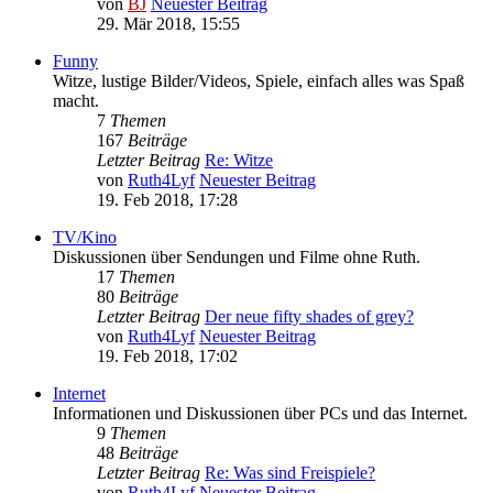
von
BJ
Neuester Beitrag
29. Mär 2018, 15:55
Funny
Witze, lustige Bilder/Videos, Spiele, einfach alles was Spaß
macht.
7
Themen
167
Beiträge
Letzter Beitrag
Re: Witze
von
Ruth4Lyf
Neuester Beitrag
19. Feb 2018, 17:28
TV/Kino
Diskussionen über Sendungen und Filme ohne Ruth.
17
Themen
80
Beiträge
Letzter Beitrag
Der neue fifty shades of grey?
von
Ruth4Lyf
Neuester Beitrag
19. Feb 2018, 17:02
Internet
Informationen und Diskussionen über PCs und das Internet.
9
Themen
48
Beiträge
Letzter Beitrag
Re: Was sind Freispiele?
von
Ruth4Lyf
Neuester Beitrag