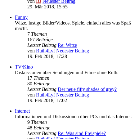
von
BJ
Neuester Beitrag
29. Mär 2018, 15:55
Funny
Witze, lustige Bilder/Videos, Spiele, einfach alles was Spaß
macht.
7
Themen
167
Beiträge
Letzter Beitrag
Re: Witze
von
Ruth4Lyf
Neuester Beitrag
19. Feb 2018, 17:28
TV/Kino
Diskussionen über Sendungen und Filme ohne Ruth.
17
Themen
80
Beiträge
Letzter Beitrag
Der neue fifty shades of grey?
von
Ruth4Lyf
Neuester Beitrag
19. Feb 2018, 17:02
Internet
Informationen und Diskussionen über PCs und das Internet.
9
Themen
48
Beiträge
Letzter Beitrag
Re: Was sind Freispiele?
von
Ruth4Lyf
Neuester Beitrag