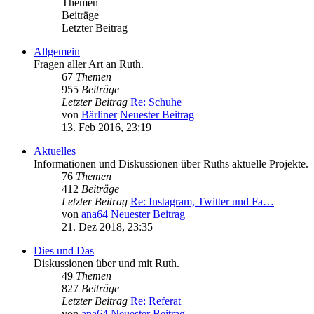
Themen
Beiträge
Letzter Beitrag
Allgemein
Fragen aller Art an Ruth.
67
Themen
955
Beiträge
Letzter Beitrag
Re: Schuhe
von
Bärliner
Neuester Beitrag
13. Feb 2016, 23:19
Aktuelles
Informationen und Diskussionen über Ruths aktuelle Projekte.
76
Themen
412
Beiträge
Letzter Beitrag
Re: Instagram, Twitter und Fa…
von
ana64
Neuester Beitrag
21. Dez 2018, 23:35
Dies und Das
Diskussionen über und mit Ruth.
49
Themen
827
Beiträge
Letzter Beitrag
Re: Referat
von
ana64
Neuester Beitrag