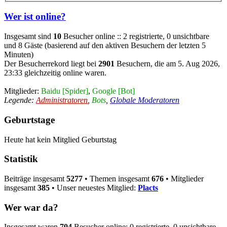
Wer ist online?
Insgesamt sind
10
Besucher online :: 2 registrierte, 0 unsichtbare
und 8 Gäste (basierend auf den aktiven Besuchern der letzten 5
Minuten)
Der Besucherrekord liegt bei
2901
Besuchern, die am 5. Aug 2026,
23:33 gleichzeitig online waren.
Mitglieder:
Baidu [Spider]
,
Google [Bot]
Legende:
Administratoren
,
Bots
,
Globale Moderatoren
Geburtstage
Heute hat kein Mitglied Geburtstag
Statistik
Beiträge insgesamt
5277
• Themen insgesamt
676
• Mitglieder
insgesamt
385
• Unser neuestes Mitglied:
Placts
Wer war da?
Insgesamt waren
704
Besucher online: 0 registrierte, 0 unsichtbare,