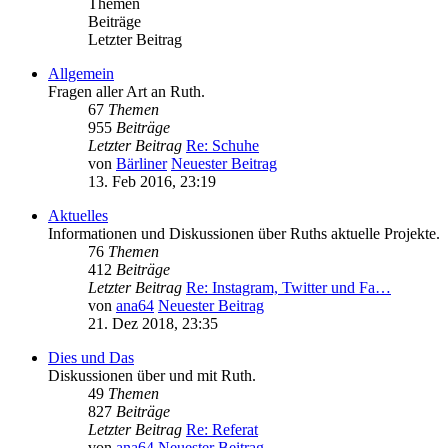
Themen
Beiträge
Letzter Beitrag
Allgemein
Fragen aller Art an Ruth.
67
Themen
955
Beiträge
Letzter Beitrag
Re: Schuhe
von
Bärliner
Neuester Beitrag
13. Feb 2016, 23:19
Aktuelles
Informationen und Diskussionen über Ruths aktuelle Projekte.
76
Themen
412
Beiträge
Letzter Beitrag
Re: Instagram, Twitter und Fa…
von
ana64
Neuester Beitrag
21. Dez 2018, 23:35
Dies und Das
Diskussionen über und mit Ruth.
49
Themen
827
Beiträge
Letzter Beitrag
Re: Referat
von
ana64
Neuester Beitrag