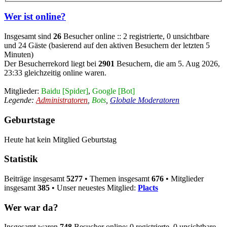
Wer ist online?
Insgesamt sind
26
Besucher online :: 2 registrierte, 0 unsichtbare
und 24 Gäste (basierend auf den aktiven Besuchern der letzten 5
Minuten)
Der Besucherrekord liegt bei
2901
Besuchern, die am 5. Aug 2026,
23:33 gleichzeitig online waren.
Mitglieder:
Baidu [Spider]
,
Google [Bot]
Legende:
Administratoren
,
Bots
,
Globale Moderatoren
Geburtstage
Heute hat kein Mitglied Geburtstag
Statistik
Beiträge insgesamt
5277
• Themen insgesamt
676
• Mitglieder
insgesamt
385
• Unser neuestes Mitglied:
Placts
Wer war da?
Insgesamt waren
748
Besucher online: 0 registrierte, 0 unsichtbare,