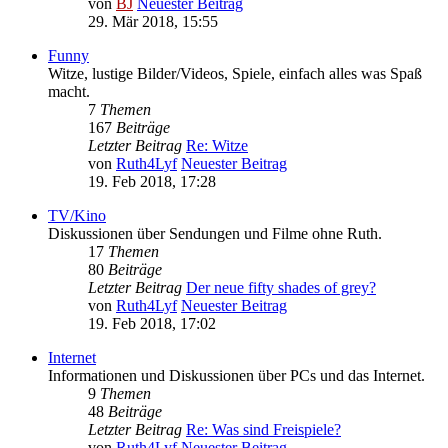
von
BJ
Neuester Beitrag
29. Mär 2018, 15:55
Funny
Witze, lustige Bilder/Videos, Spiele, einfach alles was Spaß
macht.
7
Themen
167
Beiträge
Letzter Beitrag
Re: Witze
von
Ruth4Lyf
Neuester Beitrag
19. Feb 2018, 17:28
TV/Kino
Diskussionen über Sendungen und Filme ohne Ruth.
17
Themen
80
Beiträge
Letzter Beitrag
Der neue fifty shades of grey?
von
Ruth4Lyf
Neuester Beitrag
19. Feb 2018, 17:02
Internet
Informationen und Diskussionen über PCs und das Internet.
9
Themen
48
Beiträge
Letzter Beitrag
Re: Was sind Freispiele?
von
Ruth4Lyf
Neuester Beitrag