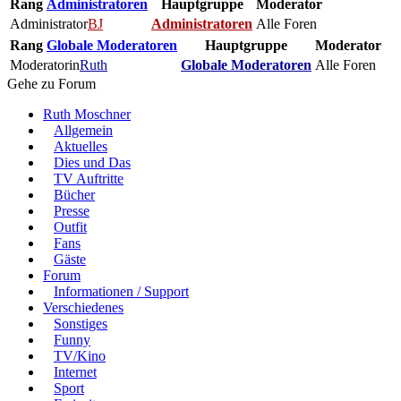
Rang
Administratoren
Hauptgruppe
Moderator
Administrator
BJ
Administratoren
Alle Foren
Rang
Globale Moderatoren
Hauptgruppe
Moderator
Moderatorin
Ruth
Globale Moderatoren
Alle Foren
Gehe zu Forum
Ruth Moschner
Allgemein
Aktuelles
Dies und Das
TV Auftritte
Bücher
Presse
Outfit
Fans
Gäste
Forum
Informationen / Support
Verschiedenes
Sonstiges
Funny
TV/Kino
Internet
Sport