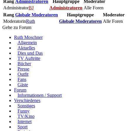
Rang
Administratoren
Hauptgruppe
Moderator
Administrator
BJ
Administratoren
Alle Foren
Rang
Globale Moderatoren
Hauptgruppe
Moderator
Moderatorin
Ruth
Globale Moderatoren
Alle Foren
Gehe zu Forum
Ruth Moschner
Allgemein
Aktuelles
Dies und Das
TV Auftritte
Bücher
Presse
Outfit
Fans
Gäste
Forum
Informationen / Support
Verschiedenes
Sonstiges
Funny
TV/Kino
Internet
Sport