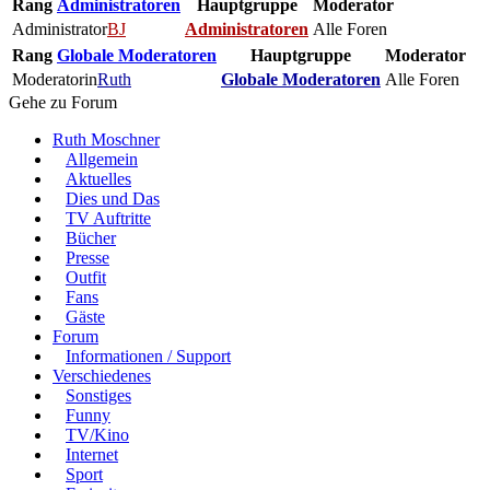
Rang
Administratoren
Hauptgruppe
Moderator
Administrator
BJ
Administratoren
Alle Foren
Rang
Globale Moderatoren
Hauptgruppe
Moderator
Moderatorin
Ruth
Globale Moderatoren
Alle Foren
Gehe zu Forum
Ruth Moschner
Allgemein
Aktuelles
Dies und Das
TV Auftritte
Bücher
Presse
Outfit
Fans
Gäste
Forum
Informationen / Support
Verschiedenes
Sonstiges
Funny
TV/Kino
Internet
Sport