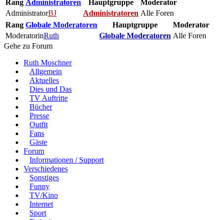
Rang
Administratoren
Hauptgruppe
Moderator
Administrator
BJ
Administratoren
Alle Foren
Rang
Globale Moderatoren
Hauptgruppe
Moderator
Moderatorin
Ruth
Globale Moderatoren
Alle Foren
Gehe zu Forum
Ruth Moschner
Allgemein
Aktuelles
Dies und Das
TV Auftritte
Bücher
Presse
Outfit
Fans
Gäste
Forum
Informationen / Support
Verschiedenes
Sonstiges
Funny
TV/Kino
Internet
Sport