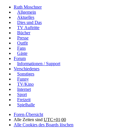
Ruth Moschner
Allgemein
Aktuelles
Dies und Das
TV Auftritte
Bücher
Presse
Outfit
Fans
Gäste
Forum
Informationen / Support
Verschiedenes
Sonstiges
Funny
TV/Kino
Internet
Sport
Freizeit
Spielhalle
Foren-Übersicht
Alle Zeiten sind
UTC+01:00
Alle Cookies des Boards löschen