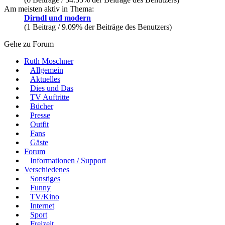
Am meisten aktiv in Thema:
Dirndl und modern
(1 Beitrag / 9.09% der Beiträge des Benutzers)
Gehe zu Forum
Ruth Moschner
Allgemein
Aktuelles
Dies und Das
TV Auftritte
Bücher
Presse
Outfit
Fans
Gäste
Forum
Informationen / Support
Verschiedenes
Sonstiges
Funny
TV/Kino
Internet
Sport
Freizeit