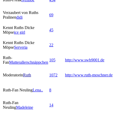
Verzaubert von Ruths
69
Pralinen
didi
Kennt Ruths Dicke
45
Möpse
ice girl
Kennt Ruths Dicke
22
Möpse
Serveria
Ruth-
105
http://www.swb9001.de
Fan
Mutterallerschnäppchen
Moderatorin
Ruth
1072
http://www.ruth-moschner.de
Ruth-Fan Neuling
Lena..
8
Ruth-Fan
14
Neuling
Madeleine