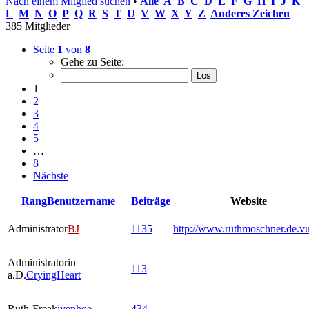
Nach einem Mitglied suchen
•
Alle
A
B
C
D
E
F
G
H
I
J
K
L
M
N
O
P
Q
R
S
T
U
V
W
X
Y
Z
Anderes Zeichen
385 Mitglieder
Seite
1
von
8
Gehe zu Seite:
1
2
3
4
5
…
8
Nächste
Rang
Benutzername
Beiträge
Website
Administrator
BJ
1135
http://www.ruthmoschner.de.v
Administratorin
113
a.D.
CryingHeart
Ruth-Freak
ivenhoe
434