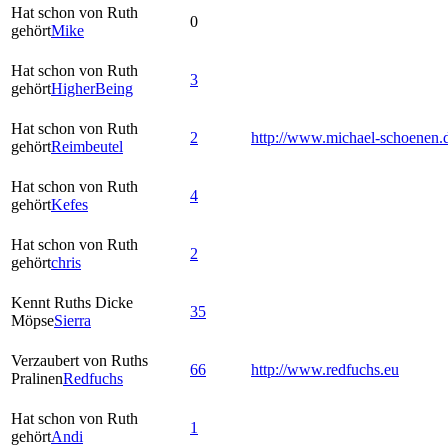
Hat schon von Ruth
0
gehört
Mike
Hat schon von Ruth
3
gehört
HigherBeing
Hat schon von Ruth
2
http://www.michael-schoenen.
gehört
Reimbeutel
Hat schon von Ruth
4
gehört
Kefes
Hat schon von Ruth
2
gehört
chris
Kennt Ruths Dicke
35
Möpse
Sierra
Verzaubert von Ruths
66
http://www.redfuchs.eu
Pralinen
Redfuchs
Hat schon von Ruth
1
gehört
Andi