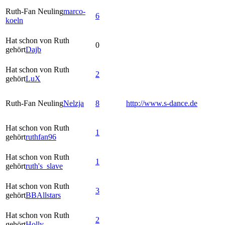
Ruth-Fan Neuling
marco-
6
koeln
Hat schon von Ruth
0
gehört
Dajb
Hat schon von Ruth
2
gehört
LuX
Ruth-Fan Neuling
Nelzja
8
http://www.s-dance.de
Hat schon von Ruth
1
gehört
ruthfan96
Hat schon von Ruth
1
gehört
ruth's_slave
Hat schon von Ruth
3
gehört
BBAllstars
Hat schon von Ruth
2
gehört
Holly