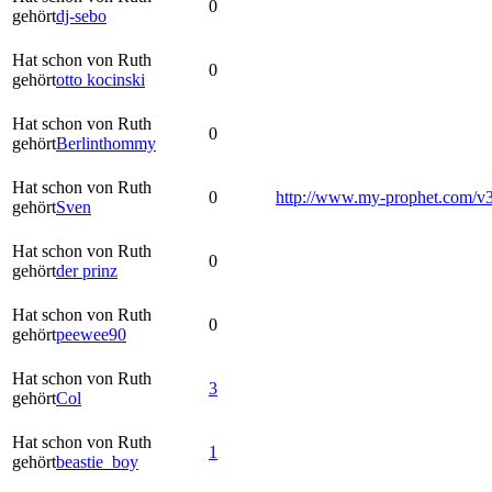
0
gehört
dj-sebo
Hat schon von Ruth
0
gehört
otto kocinski
Hat schon von Ruth
0
gehört
Berlinthommy
Hat schon von Ruth
0
http://www.my-prophet.com/v
gehört
Sven
Hat schon von Ruth
0
gehört
der prinz
Hat schon von Ruth
0
gehört
peewee90
Hat schon von Ruth
3
gehört
Col
Hat schon von Ruth
1
gehört
beastie_boy