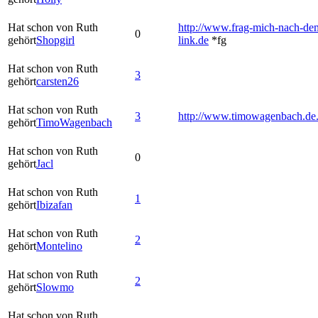
Hat schon von Ruth
http://www.frag-mich-nach-de
0
gehört
Shopgirl
link.de
*fg
Hat schon von Ruth
3
gehört
carsten26
Hat schon von Ruth
3
http://www.timowagenbach.de
gehört
TimoWagenbach
Hat schon von Ruth
0
gehört
Jacl
Hat schon von Ruth
1
gehört
Ibizafan
Hat schon von Ruth
2
gehört
Montelino
Hat schon von Ruth
2
gehört
Slowmo
Hat schon von Ruth