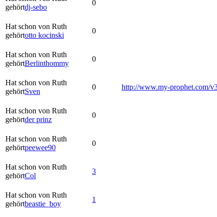
0
gehört
dj-sebo
Hat schon von Ruth
0
gehört
otto kocinski
Hat schon von Ruth
0
gehört
Berlinthommy
Hat schon von Ruth
0
http://www.my-prophet.com/v
gehört
Sven
Hat schon von Ruth
0
gehört
der prinz
Hat schon von Ruth
0
gehört
peewee90
Hat schon von Ruth
3
gehört
Col
Hat schon von Ruth
1
gehört
beastie_boy