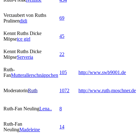
Verzaubert von Ruths
69
Pralinen
didi
Kennt Ruths Dicke
45
Möpse
ice girl
Kennt Ruths Dicke
22
Möpse
Serveria
Ruth-
105
http://www.swb9001.de
Fan
Mutterallerschnäppchen
Moderatorin
Ruth
1072
http://www.ruth-moschner.de
Ruth-Fan Neuling
Lena..
8
Ruth-Fan
14
Neuling
Madeleine