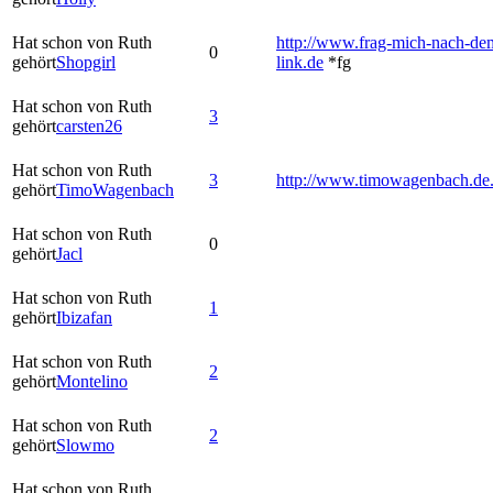
Hat schon von Ruth
http://www.frag-mich-nach-de
0
gehört
Shopgirl
link.de
*fg
Hat schon von Ruth
3
gehört
carsten26
Hat schon von Ruth
3
http://www.timowagenbach.de
gehört
TimoWagenbach
Hat schon von Ruth
0
gehört
Jacl
Hat schon von Ruth
1
gehört
Ibizafan
Hat schon von Ruth
2
gehört
Montelino
Hat schon von Ruth
2
gehört
Slowmo
Hat schon von Ruth