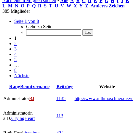
Nach einem Mitglied suchen
•
Alle
A
B
C
D
E
F
G
H
I
J
K
L
M
N
O
P
Q
R
S
T
U
V
W
X
Y
Z
Anderes Zeichen
385 Mitglieder
Seite
1
von
8
Gehe zu Seite:
1
2
3
4
5
…
8
Nächste
Rang
Benutzername
Beiträge
Website
Administrator
BJ
1135
http://www.ruthmoschner.de.v
Administratorin
113
a.D.
CryingHeart
Ruth-Freak
ivenhoe
434