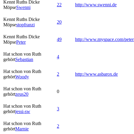
Kennt Ruths Dicke
22
http://www.swenni.de
Möpse
Swenni
Kennt Ruths Dicke
20
Möpse
stopfranzi
Kennt Ruths Dicke
49
http://www.myspace.com/pete
Möpse
Peter
Hat schon von Ruth
4
gehört
Sebastian
Hat schon von Ruth
2
http://www.asbarox.de
gehört
Woody
Hat schon von Ruth
0
gehört
zeus20
Hat schon von Ruth
3
gehört
jessi-sw
Hat schon von Ruth
2
gehört
Marnie