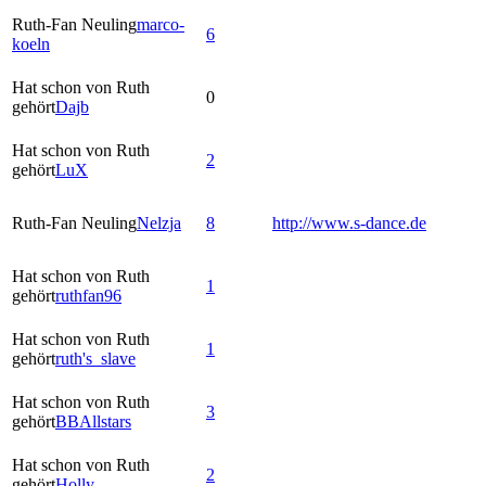
Ruth-Fan Neuling
marco-
6
koeln
Hat schon von Ruth
0
gehört
Dajb
Hat schon von Ruth
2
gehört
LuX
Ruth-Fan Neuling
Nelzja
8
http://www.s-dance.de
Hat schon von Ruth
1
gehört
ruthfan96
Hat schon von Ruth
1
gehört
ruth's_slave
Hat schon von Ruth
3
gehört
BBAllstars
Hat schon von Ruth
2
gehört
Holly