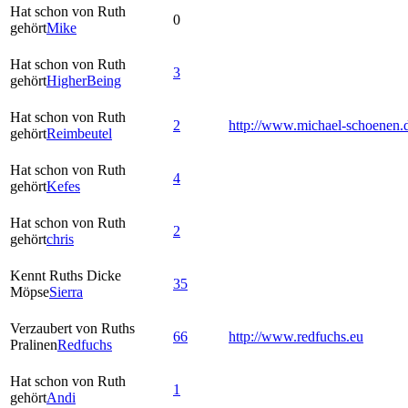
Hat schon von Ruth
0
gehört
Mike
Hat schon von Ruth
3
gehört
HigherBeing
Hat schon von Ruth
2
http://www.michael-schoenen.
gehört
Reimbeutel
Hat schon von Ruth
4
gehört
Kefes
Hat schon von Ruth
2
gehört
chris
Kennt Ruths Dicke
35
Möpse
Sierra
Verzaubert von Ruths
66
http://www.redfuchs.eu
Pralinen
Redfuchs
Hat schon von Ruth
1
gehört
Andi