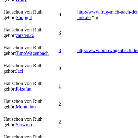
Hat schon von Ruth
http://www.frag-mich-nach-de
0
gehört
Shopgirl
link.de
*fg
Hat schon von Ruth
3
gehört
carsten26
Hat schon von Ruth
3
http://www.timowagenbach.de
gehört
TimoWagenbach
Hat schon von Ruth
0
gehört
Jacl
Hat schon von Ruth
1
gehört
Ibizafan
Hat schon von Ruth
2
gehört
Montelino
Hat schon von Ruth
2
gehört
Slowmo
Hat schon von Ruth