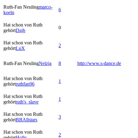
Ruth-Fan Neuling
marco-
6
koeln
Hat schon von Ruth
0
gehört
Dajb
Hat schon von Ruth
2
gehört
LuX
Ruth-Fan Neuling
Nelzja
8
http://www.s-dance.de
Hat schon von Ruth
1
gehört
ruthfan96
Hat schon von Ruth
1
gehört
ruth's_slave
Hat schon von Ruth
3
gehört
BBAllstars
Hat schon von Ruth
2
gehört
Holly