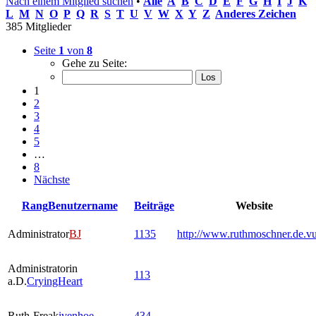
Nach einem Mitglied suchen
•
Alle
A
B
C
D
E
F
G
H
I
J
K
L
M
N
O
P
Q
R
S
T
U
V
W
X
Y
Z
Anderes Zeichen
385 Mitglieder
Seite
1
von
8
Gehe zu Seite:
1
2
3
4
5
…
8
Nächste
Rang
Benutzername
Beiträge
Website
Administrator
BJ
1135
http://www.ruthmoschner.de.v
Administratorin
113
a.D.
CryingHeart
Ruth-Freak
ivenhoe
434