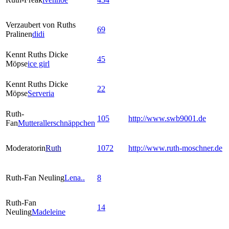
Verzaubert von Ruths
69
Pralinen
didi
Kennt Ruths Dicke
45
Möpse
ice girl
Kennt Ruths Dicke
22
Möpse
Serveria
Ruth-
105
http://www.swb9001.de
Fan
Mutterallerschnäppchen
Moderatorin
Ruth
1072
http://www.ruth-moschner.de
Ruth-Fan Neuling
Lena..
8
Ruth-Fan
14
Neuling
Madeleine