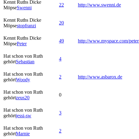
Kennt Ruths Dicke
22
http://www.swenni.de
Möpse
Swenni
Kennt Ruths Dicke
20
Möpse
stopfranzi
Kennt Ruths Dicke
49
http://www.myspace.com/pete
Möpse
Peter
Hat schon von Ruth
4
gehört
Sebastian
Hat schon von Ruth
2
http://www.asbarox.de
gehört
Woody
Hat schon von Ruth
0
gehört
zeus20
Hat schon von Ruth
3
gehört
jessi-sw
Hat schon von Ruth
2
gehört
Marnie