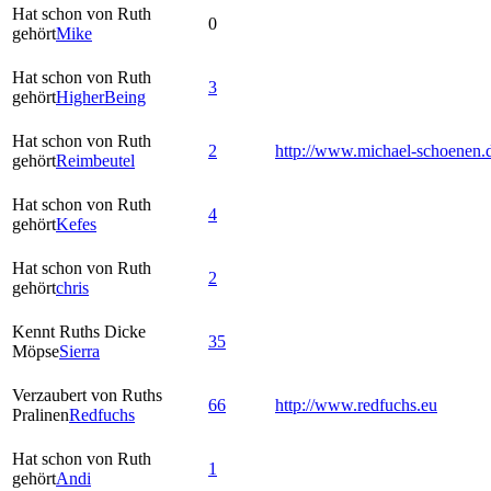
Hat schon von Ruth
0
gehört
Mike
Hat schon von Ruth
3
gehört
HigherBeing
Hat schon von Ruth
2
http://www.michael-schoenen.
gehört
Reimbeutel
Hat schon von Ruth
4
gehört
Kefes
Hat schon von Ruth
2
gehört
chris
Kennt Ruths Dicke
35
Möpse
Sierra
Verzaubert von Ruths
66
http://www.redfuchs.eu
Pralinen
Redfuchs
Hat schon von Ruth
1
gehört
Andi