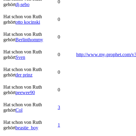
0
gehört
dj-sebo
Hat schon von Ruth
0
gehört
otto kocinski
Hat schon von Ruth
0
gehört
Berlinthommy
Hat schon von Ruth
0
http://www.my-prophet.com/v
gehört
Sven
Hat schon von Ruth
0
gehört
der prinz
Hat schon von Ruth
0
gehört
peewee90
Hat schon von Ruth
3
gehört
Col
Hat schon von Ruth
1
gehört
beastie_boy