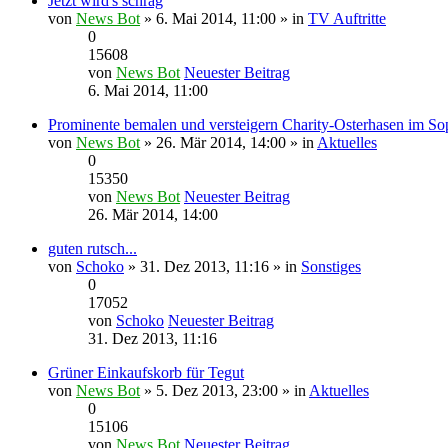
Jetzt wird's schräg
von
News Bot
» 6. Mai 2014, 11:00 » in
TV Auftritte
0
15608
von
News Bot
Neuester Beitrag
6. Mai 2014, 11:00
Prominente bemalen und versteigern Charity-Osterhasen im So
von
News Bot
» 26. Mär 2014, 14:00 » in
Aktuelles
0
15350
von
News Bot
Neuester Beitrag
26. Mär 2014, 14:00
guten rutsch...
von
Schoko
» 31. Dez 2013, 11:16 » in
Sonstiges
0
17052
von
Schoko
Neuester Beitrag
31. Dez 2013, 11:16
Grüner Einkaufskorb für Tegut
von
News Bot
» 5. Dez 2013, 23:00 » in
Aktuelles
0
15106
von
News Bot
Neuester Beitrag