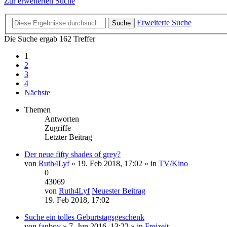
Zur erweiterten Suche
Erweiterte Suche
Suche
Die Suche ergab 162 Treffer
1
2
3
4
Nächste
Themen
Antworten
Zugriffe
Letzter Beitrag
Der neue fifty shades of grey?
von
Ruth4Lyf
» 19. Feb 2018, 17:02 » in
TV/Kino
0
43069
von
Ruth4Lyf
Neuester Beitrag
19. Feb 2018, 17:02
Suche ein tolles Geburtstagsgeschenk
von
fanboy
» 7. Jun 2016, 13:22 » in
Freizeit