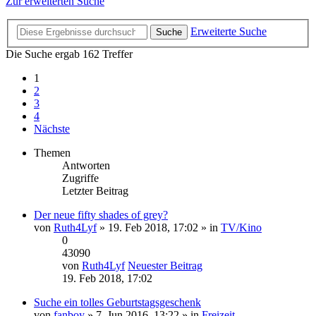
Zur erweiterten Suche
Erweiterte Suche
Suche
Die Suche ergab 162 Treffer
1
2
3
4
Nächste
Themen
Antworten
Zugriffe
Letzter Beitrag
Der neue fifty shades of grey?
von
Ruth4Lyf
» 19. Feb 2018, 17:02 » in
TV/Kino
0
43090
von
Ruth4Lyf
Neuester Beitrag
19. Feb 2018, 17:02
Suche ein tolles Geburtstagsgeschenk
von
fanboy
» 7. Jun 2016, 13:22 » in
Freizeit