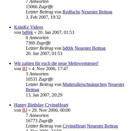
7
Antworten
15066
Zugriffe
Letzter Beitrag
von
Redfuchs
Neuester Beitrag
3. Feb 2007, 19:32
KränKe Videos
von
bd0rk
» 20. Jan 2007, 01:53
0
Antworten
7369
Zugriffe
Letzter Beitrag
von
bd0rk
Neuester Beitrag
20. Jan 2007, 01:53
Wir zahlen für euch die neue Mehrwertsteuer!
von
BJ
» 4. Nov 2006, 17:47
3
Antworten
10531
Zugriffe
Letzter Beitrag
von
Mutterallerschnäppchen
Neuester
Beitrag
13. Jan 2007, 20:29
Happy Birthday CryingHeart
von
BJ
» 29. Nov 2006, 00:00
7
Antworten
16773
Zugriffe
Letzter Beitrag
von
CryingHeart
Neuester Beitrag