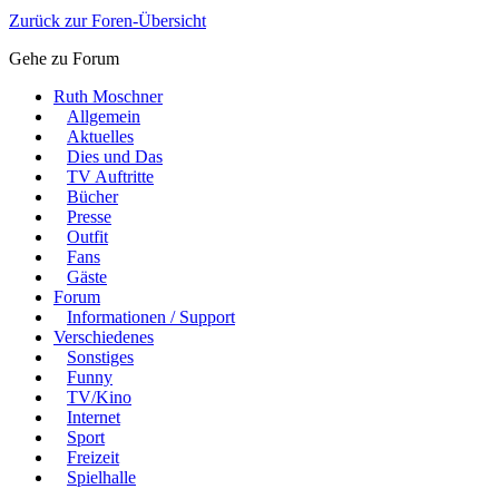
Zurück zur Foren-Übersicht
Gehe zu Forum
Ruth Moschner
Allgemein
Aktuelles
Dies und Das
TV Auftritte
Bücher
Presse
Outfit
Fans
Gäste
Forum
Informationen / Support
Verschiedenes
Sonstiges
Funny
TV/Kino
Internet
Sport
Freizeit
Spielhalle