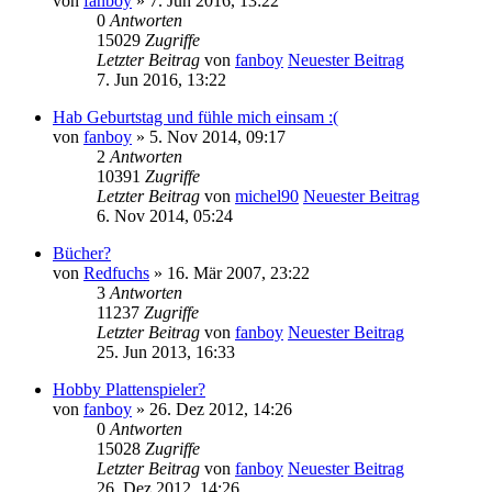
von
fanboy
» 7. Jun 2016, 13:22
0
Antworten
15029
Zugriffe
Letzter Beitrag
von
fanboy
Neuester Beitrag
7. Jun 2016, 13:22
Hab Geburtstag und fühle mich einsam :(
von
fanboy
» 5. Nov 2014, 09:17
2
Antworten
10391
Zugriffe
Letzter Beitrag
von
michel90
Neuester Beitrag
6. Nov 2014, 05:24
Bücher?
von
Redfuchs
» 16. Mär 2007, 23:22
3
Antworten
11237
Zugriffe
Letzter Beitrag
von
fanboy
Neuester Beitrag
25. Jun 2013, 16:33
Hobby Plattenspieler?
von
fanboy
» 26. Dez 2012, 14:26
0
Antworten
15028
Zugriffe
Letzter Beitrag
von
fanboy
Neuester Beitrag
26. Dez 2012, 14:26