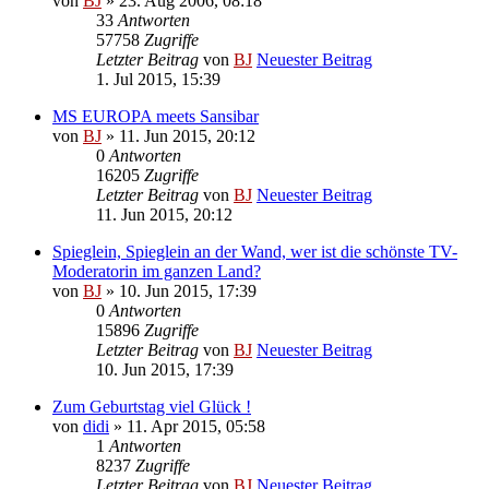
von
BJ
» 23. Aug 2006, 08:18
33
Antworten
57758
Zugriffe
Letzter Beitrag
von
BJ
Neuester Beitrag
1. Jul 2015, 15:39
MS EUROPA meets Sansibar
von
BJ
» 11. Jun 2015, 20:12
0
Antworten
16205
Zugriffe
Letzter Beitrag
von
BJ
Neuester Beitrag
11. Jun 2015, 20:12
Spieglein, Spieglein an der Wand, wer ist die schönste TV-
Moderatorin im ganzen Land?
von
BJ
» 10. Jun 2015, 17:39
0
Antworten
15896
Zugriffe
Letzter Beitrag
von
BJ
Neuester Beitrag
10. Jun 2015, 17:39
Zum Geburtstag viel Glück !
von
didi
» 11. Apr 2015, 05:58
1
Antworten
8237
Zugriffe
Letzter Beitrag
von
BJ
Neuester Beitrag