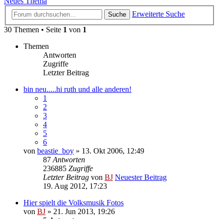
Neues Thema
Erweiterte Suche
Suche
30 Themen • Seite
1
von
1
Themen
Antworten
Zugriffe
Letzter Beitrag
bin neu.....hi ruth und alle anderen!
1
2
3
4
5
6
von
beastie_boy
» 13. Okt 2006, 12:49
87
Antworten
236885
Zugriffe
Letzter Beitrag
von
BJ
Neuester Beitrag
19. Aug 2012, 17:23
Hier spielt die Volksmusik Fotos
von
BJ
» 21. Jun 2013, 19:26