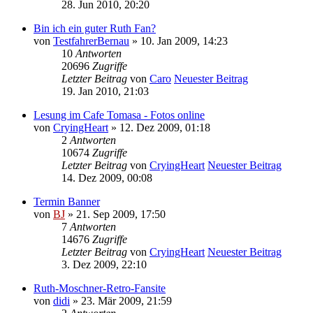
28. Jun 2010, 20:20
Bin ich ein guter Ruth Fan?
von
TestfahrerBernau
» 10. Jan 2009, 14:23
10
Antworten
20696
Zugriffe
Letzter Beitrag
von
Caro
Neuester Beitrag
19. Jan 2010, 21:03
Lesung im Cafe Tomasa - Fotos online
von
CryingHeart
» 12. Dez 2009, 01:18
2
Antworten
10674
Zugriffe
Letzter Beitrag
von
CryingHeart
Neuester Beitrag
14. Dez 2009, 00:08
Termin Banner
von
BJ
» 21. Sep 2009, 17:50
7
Antworten
14676
Zugriffe
Letzter Beitrag
von
CryingHeart
Neuester Beitrag
3. Dez 2009, 22:10
Ruth-Moschner-Retro-Fansite
von
didi
» 23. Mär 2009, 21:59