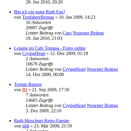
28. Jun 2010, 20:20
Bin ich ein guter Ruth Fan?
von
TestfahrerBernau
» 10. Jan 2009, 14:23
10
Antworten
20697
Zugriffe
Letzter Beitrag
von
Caro
Neuester Beitrag
19. Jan 2010, 21:03
Lesung im Cafe Tomasa - Fotos online
von
CryingHeart
» 12. Dez 2009, 01:18
2
Antworten
10679
Zugriffe
Letzter Beitrag
von
CryingHeart
Neuester Beitrag
14. Dez 2009, 00:08
Termin Banner
von
BJ
» 21. Sep 2009, 17:50
7
Antworten
14685
Zugriffe
Letzter Beitrag
von
CryingHeart
Neuester Beitrag
3. Dez 2009, 22:10
Ruth-Moschner-Retro-Fansite
von
didi
» 23. Mär 2009, 21:59