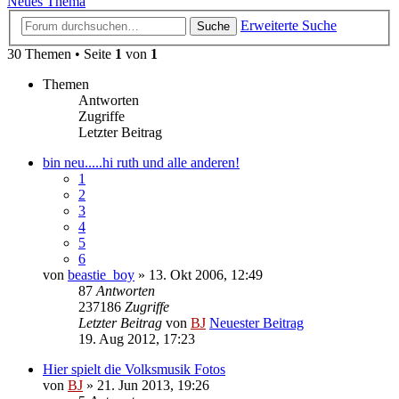
Neues Thema
Erweiterte Suche
Suche
30 Themen • Seite
1
von
1
Themen
Antworten
Zugriffe
Letzter Beitrag
bin neu.....hi ruth und alle anderen!
1
2
3
4
5
6
von
beastie_boy
» 13. Okt 2006, 12:49
87
Antworten
237186
Zugriffe
Letzter Beitrag
von
BJ
Neuester Beitrag
19. Aug 2012, 17:23
Hier spielt die Volksmusik Fotos
von
BJ
» 21. Jun 2013, 19:26