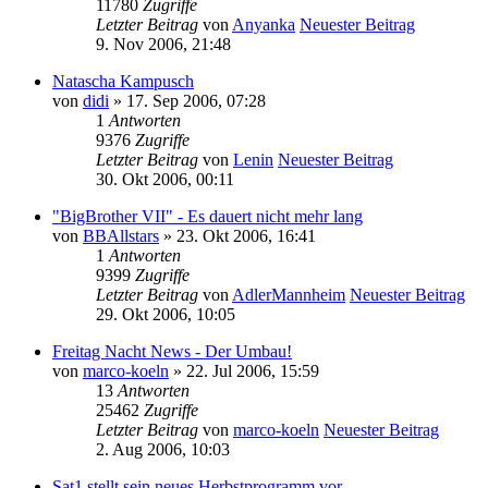
11780
Zugriffe
Letzter Beitrag
von
Anyanka
Neuester Beitrag
9. Nov 2006, 21:48
Natascha Kampusch
von
didi
» 17. Sep 2006, 07:28
1
Antworten
9376
Zugriffe
Letzter Beitrag
von
Lenin
Neuester Beitrag
30. Okt 2006, 00:11
"BigBrother VII" - Es dauert nicht mehr lang
von
BBAllstars
» 23. Okt 2006, 16:41
1
Antworten
9399
Zugriffe
Letzter Beitrag
von
AdlerMannheim
Neuester Beitrag
29. Okt 2006, 10:05
Freitag Nacht News - Der Umbau!
von
marco-koeln
» 22. Jul 2006, 15:59
13
Antworten
25462
Zugriffe
Letzter Beitrag
von
marco-koeln
Neuester Beitrag
2. Aug 2006, 10:03
Sat1 stellt sein neues Herbstprogramm vor