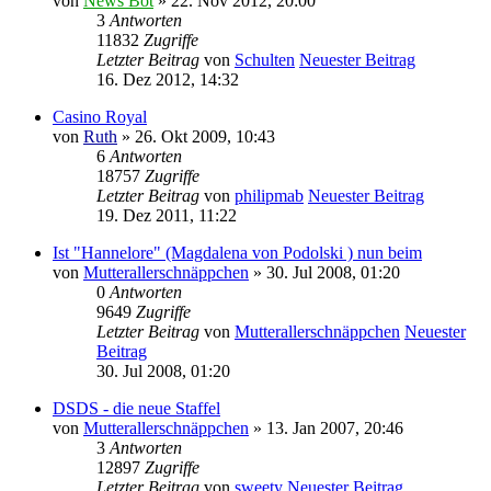
von
News Bot
» 22. Nov 2012, 20:00
3
Antworten
11832
Zugriffe
Letzter Beitrag
von
Schulten
Neuester Beitrag
16. Dez 2012, 14:32
Casino Royal
von
Ruth
» 26. Okt 2009, 10:43
6
Antworten
18757
Zugriffe
Letzter Beitrag
von
philipmab
Neuester Beitrag
19. Dez 2011, 11:22
Ist "Hannelore" (Magdalena von Podolski ) nun beim
von
Mutterallerschnäppchen
» 30. Jul 2008, 01:20
0
Antworten
9649
Zugriffe
Letzter Beitrag
von
Mutterallerschnäppchen
Neuester
Beitrag
30. Jul 2008, 01:20
DSDS - die neue Staffel
von
Mutterallerschnäppchen
» 13. Jan 2007, 20:46
3
Antworten
12897
Zugriffe
Letzter Beitrag
von
sweety
Neuester Beitrag