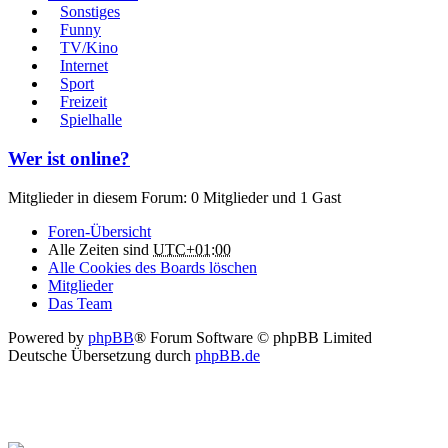
Sonstiges
Funny
TV/Kino
Internet
Sport
Freizeit
Spielhalle
Wer ist online?
Mitglieder in diesem Forum: 0 Mitglieder und 1 Gast
Foren-Übersicht
Alle Zeiten sind
UTC+01:00
Alle Cookies des Boards löschen
Mitglieder
Das Team
Powered by
phpBB
® Forum Software © phpBB Limited
Deutsche Übersetzung durch
phpBB.de