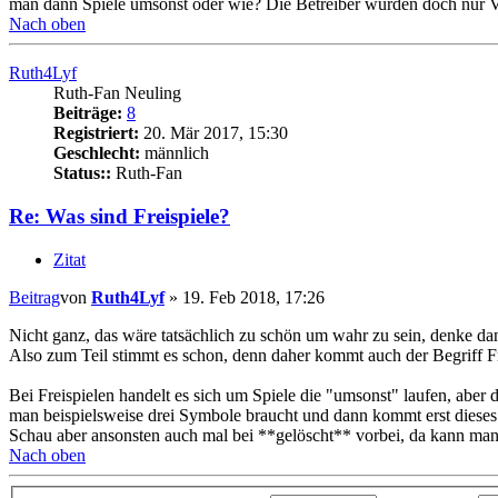
man dann Spiele umsonst oder wie? Die Betreiber würden doch nur Ve
Nach oben
Ruth4Lyf
Ruth-Fan Neuling
Beiträge:
8
Registriert:
20. Mär 2017, 15:30
Geschlecht:
männlich
Status::
Ruth-Fan
Re: Was sind Freispiele?
Zitat
Beitrag
von
Ruth4Lyf
»
19. Feb 2018, 17:26
Nicht ganz, das wäre tatsächlich zu schön um wahr zu sein, denke da
Also zum Teil stimmt es schon, denn daher kommt auch der Begriff Frei
Bei Freispielen handelt es sich um Spiele die "umsonst" laufen, aber d
man beispielsweise drei Symbole braucht und dann kommt erst dieses "
Schau aber ansonsten auch mal bei **gelöscht** vorbei, da kann man e
Nach oben