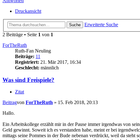
Antworten
Druckansicht
Erweiterte Suche
Suche
2 Beiträge • Seite
1
von
1
ForTheRuth
Ruth-Fan Neuling
Beiträge:
11
Registriert:
21. Mär 2017, 16:34
Geschlecht:
männlich
Was sind Freispiele?
Zitat
Beitrag
von
ForTheRuth
»
15. Feb 2018, 20:13
Hallo.
Ein Arbeitskollege erzählt mir in der Pause immer irgendwas von sein
Geld gewinnt. Soweit ich es verstanden habe, meint er bei irgendwel
mittags seine Pommes in der Bude nebenan verdrückt, weil da steht s