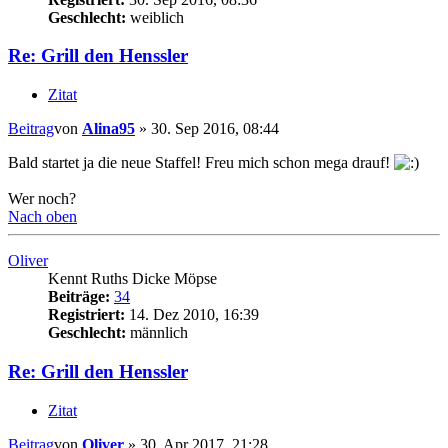
Geschlecht:
weiblich
Re: Grill den Henssler
Zitat
Beitrag
von
Alina95
»
30. Sep 2016, 08:44
Bald startet ja die neue Staffel! Freu mich schon mega drauf!
Wer noch?
Nach oben
Oliver
Kennt Ruths Dicke Möpse
Beiträge:
34
Registriert:
14. Dez 2010, 16:39
Geschlecht:
männlich
Re: Grill den Henssler
Zitat
Beitrag
von
Oliver
»
30. Apr 2017, 21:28