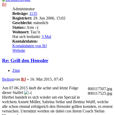
BJ
Administrator
Beiträge:
1135
Registriert:
29. Jun 2006, 15:02
Geschlecht:
männlich
Status::
Arm :-(
Wohnort:
Tau’ri
Hat sich bedankt:
3 Mal
Kontaktdaten:
Kontaktdaten von BJ
Website
Re: Grill den Henssler
Zitat
Beitrag
von
BJ
»
16. Mai 2015, 07:45
Am 07.06.2015 läuft die achte und letzte Folge
800117507.jpg
dieser Staffel
800117525.jpg
Hierbei handelt es sich wieder um ein Special in
welchem Annett Möller, Sabrina Setlur und Bettina Wulff, welche
alle schon einmal erfolgreich den Henssler grillen konnten, es erneut
versuchen. Uterstützt werden sie dabei con ihrem Coach Stefan