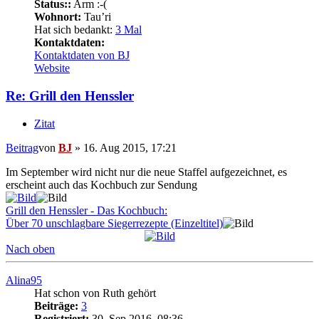
Status::
Arm :-(
Wohnort:
Tau’ri
Hat sich bedankt:
3 Mal
Kontaktdaten:
Kontaktdaten von BJ
Website
Re: Grill den Henssler
Zitat
Beitrag
von
BJ
»
16. Aug 2015, 17:21
Im September wird nicht nur die neue Staffel aufgezeichnet, es
erscheint auch das Kochbuch zur Sendung
Grill den Henssler - Das Kochbuch:
Über 70 unschlagbare Siegerrezepte (Einzeltitel)
Nach oben
Alina95
Hat schon von Ruth gehört
Beiträge:
3
Registriert:
30. Sep 2016, 08:36