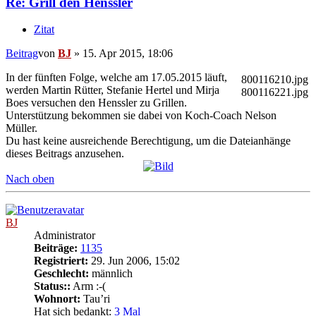
Re: Grill den Henssler
Zitat
Beitrag
von
BJ
»
15. Apr 2015, 18:06
In der fünften Folge, welche am 17.05.2015 läuft,
800116210.jpg
werden Martin Rütter, Stefanie Hertel und Mirja
800116221.jpg
Boes versuchen den Henssler zu Grillen.
Unterstützung bekommen sie dabei von Koch-Coach Nelson
Müller.
Du hast keine ausreichende Berechtigung, um die Dateianhänge
dieses Beitrags anzusehen.
Nach oben
BJ
Administrator
Beiträge:
1135
Registriert:
29. Jun 2006, 15:02
Geschlecht:
männlich
Status::
Arm :-(
Wohnort:
Tau’ri
Hat sich bedankt:
3 Mal