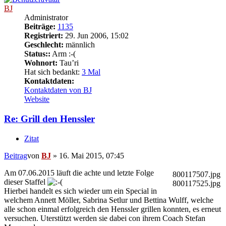
BJ
Administrator
Beiträge:
1135
Registriert:
29. Jun 2006, 15:02
Geschlecht:
männlich
Status::
Arm :-(
Wohnort:
Tau’ri
Hat sich bedankt:
3 Mal
Kontaktdaten:
Kontaktdaten von BJ
Website
Re: Grill den Henssler
Zitat
Beitrag
von
BJ
»
16. Mai 2015, 07:45
Am 07.06.2015 läuft die achte und letzte Folge
800117507.jpg
dieser Staffel
800117525.jpg
Hierbei handelt es sich wieder um ein Special in
welchem Annett Möller, Sabrina Setlur und Bettina Wulff, welche
alle schon einmal erfolgreich den Henssler grillen konnten, es erneut
versuchen. Uterstützt werden sie dabei con ihrem Coach Stefan