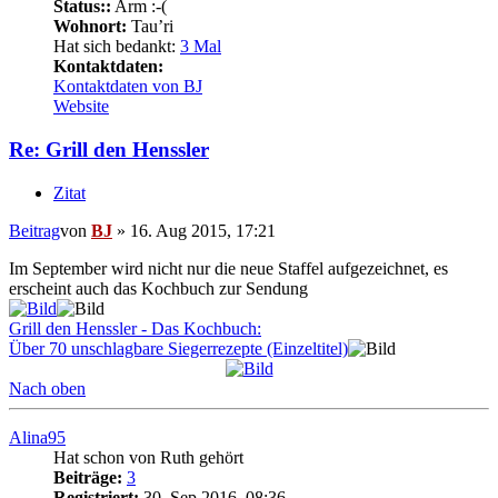
Status::
Arm :-(
Wohnort:
Tau’ri
Hat sich bedankt:
3 Mal
Kontaktdaten:
Kontaktdaten von BJ
Website
Re: Grill den Henssler
Zitat
Beitrag
von
BJ
»
16. Aug 2015, 17:21
Im September wird nicht nur die neue Staffel aufgezeichnet, es
erscheint auch das Kochbuch zur Sendung
Grill den Henssler - Das Kochbuch:
Über 70 unschlagbare Siegerrezepte (Einzeltitel)
Nach oben
Alina95
Hat schon von Ruth gehört
Beiträge:
3
Registriert:
30. Sep 2016, 08:36