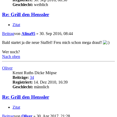
Geschlecht:
weiblich
Re: Grill den Henssler
Zitat
Beitrag
von
Alina95
»
30. Sep 2016, 08:44
Bald startet ja die neue Staffel! Freu mich schon mega drauf!
Wer noch?
Nach oben
Oliver
Kennt Ruths Dicke Möpse
Beiträge:
34
Registriert:
14. Dez 2010, 16:39
Geschlecht:
männlich
Re: Grill den Henssler
Zitat
Beitrag
von
Oliver
»
30. Apr 2017, 21:28