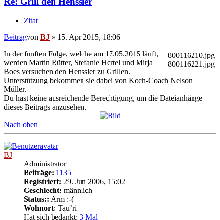
Re: Grill den Henssler
Zitat
Beitrag
von
BJ
»
15. Apr 2015, 18:06
In der fünften Folge, welche am 17.05.2015 läuft,
800116210.jpg
werden Martin Rütter, Stefanie Hertel und Mirja
800116221.jpg
Boes versuchen den Henssler zu Grillen.
Unterstützung bekommen sie dabei von Koch-Coach Nelson
Müller.
Du hast keine ausreichende Berechtigung, um die Dateianhänge
dieses Beitrags anzusehen.
Nach oben
BJ
Administrator
Beiträge:
1135
Registriert:
29. Jun 2006, 15:02
Geschlecht:
männlich
Status::
Arm :-(
Wohnort:
Tau’ri
Hat sich bedankt:
3 Mal