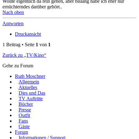
Wollte eigentlich da rein gehen, aber bislang habe ich eher nur
ernüchterndes darüber gehört..
Nach oben
Antworten
Druckansicht
1 Beitrag • Seite
1
von
1
Zurück zu „TV/Kino“
Gehe zu Forum
Ruth Moschner
Allgemein
Aktuelles
Dies und Das
TV Auftritte
Bücher
Presse
Outfit
Fans
Gäste
Forum
Informationen / Support