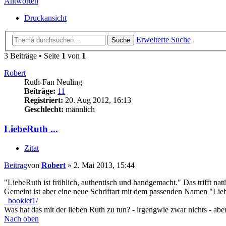
Antworten
Druckansicht
Erweiterte Suche
Suche
3 Beiträge • Seite
1
von
1
Robert
Ruth-Fan Neuling
Beiträge:
11
Registriert:
20. Aug 2012, 16:13
Geschlecht:
männlich
LiebeRuth ...
Zitat
Beitrag
von
Robert
»
2. Mai 2013, 15:44
"LiebeRuth ist fröhlich, authentisch und handgemacht." Das trifft n
Gemeint ist aber eine neue Schriftart mit dem passenden Namen "Lie
_booklet1/
Was hat das mit der lieben Ruth zu tun? - irgengwie zwar nichts - 
Nach oben